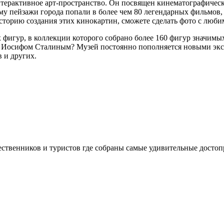
нтерактивное арт-пространство. Он посвящен кинематографическ
му пейзажи города попали в более чем 80 легендарных фильмов
сторию создания этих кинокартин, сможете сделать фото с люби
фигур, в коллекции которого собрано более 160 фигур значимых
и Иосифом Сталиным? Музей постоянно пополняется новыми экс
 и других.
шественников и туристов где собраны самые удивительные досто