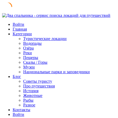
Skip
to
Войти
content
Главная
Категории
Туристические локации
Водопады
Озёра
Реки
Пещеры
Скалы / Горы
Музеи
Национальные парки и заповедники
Блог
Советы туристу
Про путешествия
История
Животные
Рыбы
Разное
Контакты
Войти