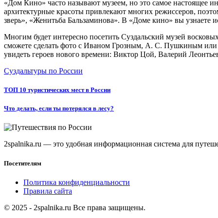
«Дом Кино» часто называют музеем, но это самое настоящее и
архитектурные красоты привлекают многих режиссеров, поэто
зверь», «Женитьба Бальзаминова». В «Доме кино» вы узнаете и
Многим будет интересно посетить Суздальский музей восковых 
сможете сделать фото с Иваном Грозным, А. С. Пушкиным ил
увидеть героев нового времени: Виктор Цой, Валерий Леонтьев
Суздаль
туры по России
ТОП 10 туристических мест в России
Что делать, если ты потерялся в лесу?
2spalnika.ru — это удобная информационная система для путе
Посетителям
Политика конфиденциальности
Правила сайта
© 2025 - 2spalnika.ru Все права защищены.