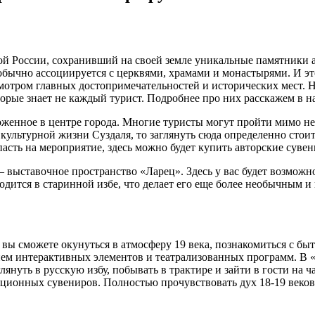
ой России, сохранивший на своей земле уникальные памятники 
обычно ассоциируется с церквями, храмами и монастырями. И это
мотром главных достопримечательностей и исторических мест. Н
торые знает не каждый турист. Подробнее про них расскажем в н
женное в центре города. Многие туристы могут пройти мимо нег
культурной жизни Суздаля, то заглянуть сюда определенно стоит
пасть на мероприятие, здесь можно будет купить авторские суве
— выставочное пространство «Ларец». Здесь у вас будет возмож
дится в старинной избе, что делает его еще более необычным и
 вы сможете окунуться в атмосферу 19 века, познакомиться с бы
нием интерактивных элементов и театрализованных программ. В 
януть в русскую избу, побывать в трактире и зайти в гости на ч
иционных сувениров. Полностью прочувствовать дух 18-19 веко