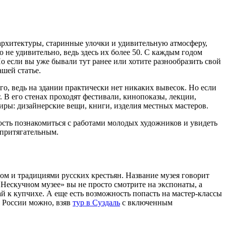
архитектуры, старинные улочки и удивительную атмосферу,
 не удивительно, ведь здесь их более 50. С каждым годом
о если вы уже бывали тут ранее или хотите разнообразить свой
ашей статье.
о, ведь на здании практически нет никаких вывесок. Но если
. В его стенах проходят фестивали, кинопоказы, лекции,
ниры: дизайнерские вещи, книги, изделия местных мастеров.
ность познакомиться с работами молодых художников и увидеть
 притягательным.
том и традициями русских крестьян. Название музея говорит
«Нескучном музее» вы не просто смотрите на экспонаты, а
ай к купчихе. А еще есть возможность попасть на мастер-классы
в России можно, взяв
тур в Суздаль
с включенным