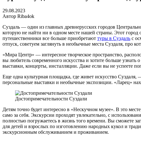
29.08.2023
Автор Riba4ok
Суздаль — один из главных древнерусских городов Центральн
которую не найти ни в одном месте нашей страны. Этот город 
путешественники все больше приобретают
туры в Суздаль
с ос
отпуск, советуем заглянуть в необычные места Суздаля, про ко
«Мира Центр» — интересное творческое пространство, располо
вы любитель современного искусства и хотите больше узнать о 
выставки, концерты, инсталляции. Даже если вы не успеете по
Еще одна культурная площадка, где живет искусство Суздаля, 
персональные выставки и необычные экспозиции. «Ларец» нахо
Достопримечательности Суздали
Детям точно будет интересно в «Нескучном музее». В это месте
само за себя. Экскурсии проходят увлекательно, с использова
полностью погружаетесь в жизнь того времени. Вы сможете загл
для детей и взрослых по изготовлению народных кукол и трад
экскурсионным обслуживанием и проживанием.