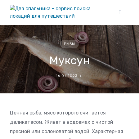
Skip
to
content
РЫБЫ
Муксун
16.01.2023
Ценная рыба, мясо которого считается
деликатесом. Живет в водоемах с чистой
пресной или солоноватой водой. Характерная