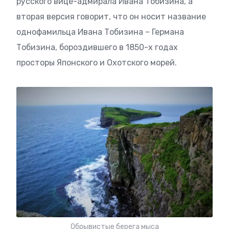
русского вице-адмирала Ивана Тобизина, а
вторая версия говорит, что он носит название
однофамильца Ивана Тобизина – Германа
Тобизина, бороздившего в 1850-х годах
просторы Японского и Охотского морей.
Обрывистые берега мыса