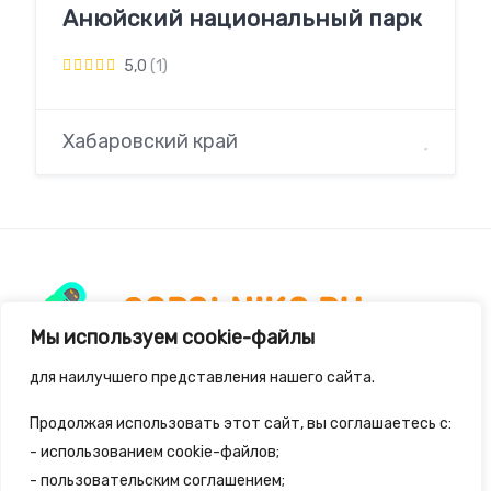
Анюйский национальный парк
5,0
(1)
Хабаровский край
Мы используем cookie-файлы
для наилучшего представления нашего сайта.
2spalnika.ru — это удобная информационная
Продолжая использовать этот сайт, вы соглашаетесь с:
система для путешественников и туристов где
- использованием cookie-файлов;
собраны самые удивительные
- пользовательским соглашением;