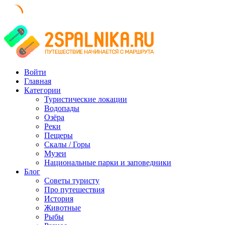
Skip
to
content
Войти
Главная
Категории
Туристические локации
Водопады
Озёра
Реки
Пещеры
Скалы / Горы
Музеи
Национальные парки и заповедники
Блог
Советы туристу
Про путешествия
История
Животные
Рыбы