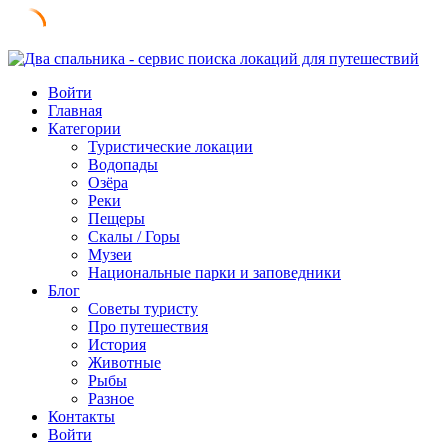
Skip
to
Войти
content
Главная
Категории
Туристические локации
Водопады
Озёра
Реки
Пещеры
Скалы / Горы
Музеи
Национальные парки и заповедники
Блог
Советы туристу
Про путешествия
История
Животные
Рыбы
Разное
Контакты
Войти