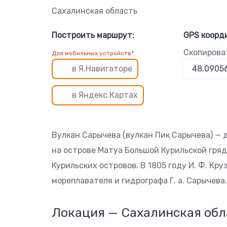
Сахалинская область
Построить маршрут:
GPS коорд
Скопирова
Для мобильных устройств*
в Я.Навигаторе
в Яндекс.Картах
Вулкан Сарычева (вулкан Пик Сарычева) —
на острове Матуа Большой Курильской гряд
Курильских островов. В 1805 году И. Ф. Кр
мореплавателя и гидрографа Г. а. Сарычева.
Локация — Сахалинская обл