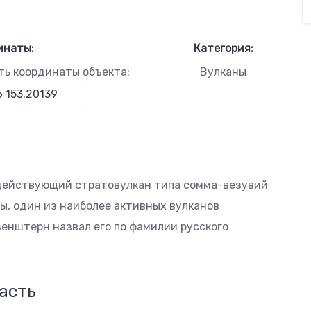
инаты:
Категория:
ть координаты объекта:
Вулканы
 действующий стратовулкан типа сомма-везувий
ы, один из наиболее активных вулканов
узенштерн назвал его по фамилии русского
асть