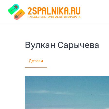
Skip
to
content
Вулкан Сарычева
Детали