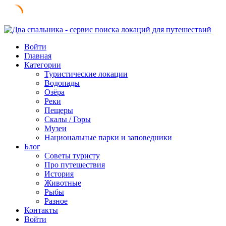
Skip
to
Войти
content
Главная
Категории
Туристические локации
Водопады
Озёра
Реки
Пещеры
Скалы / Горы
Музеи
Национальные парки и заповедники
Блог
Советы туристу
Про путешествия
История
Животные
Рыбы
Разное
Контакты
Войти