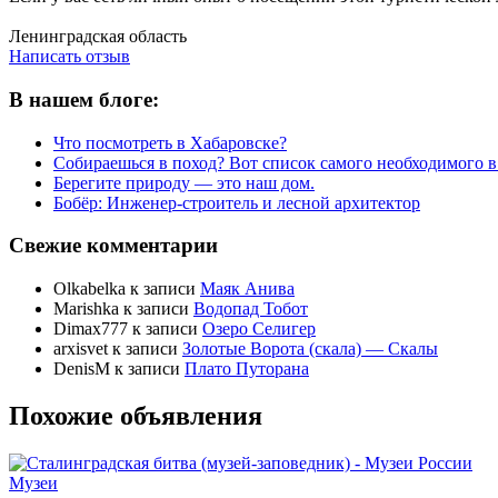
Написать отзыв
Ленинградская область
Написать отзыв
В нашем блоге:
Что посмотреть в Хабаровске?
Собираешься в поход? Вот список самого необходимого в
Берегите природу — это наш дом.
Бобёр: Инженер-строитель и лесной архитектор
Свежие комментарии
Olkabelka
к записи
Маяк Анива
Marishka
к записи
Водопад Тобот
Dimax777
к записи
Озеро Селигер
arxisvet
к записи
Золотые Ворота (скала) — Скалы
DenisM
к записи
Плато Путорана
Похожие объявления
Музеи