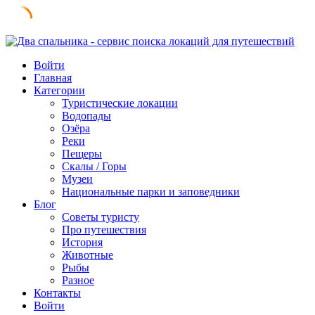
Skip
to
Войти
content
Главная
Категории
Туристические локации
Водопады
Озёра
Реки
Пещеры
Скалы / Горы
Музеи
Национальные парки и заповедники
Блог
Советы туристу
Про путешествия
История
Животные
Рыбы
Разное
Контакты
Войти