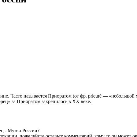
не. Часто называется Приоратом (от фр. prieuré — «небольшой 
рец» за Приоратом закрепилось в XX веке.
ец - Музеи России?
локации, пожалуйста оставьте комментарий, кому то он может ок