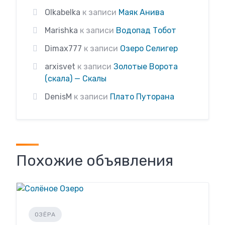
Olkabelka
к записи
Маяк Анива
Marishka
к записи
Водопад Тобот
Dimax777
к записи
Озеро Селигер
arxisvet
к записи
Золотые Ворота
(скала) — Скалы
DenisM
к записи
Плато Путорана
Похожие объявления
ОЗЁРА