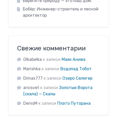
Берегите природу — это наш дом.
Бобёр: Инженер-строитель и лесной
архитектор
Свежие комментарии
Olkabelka
к записи
Маяк Анива
Marishka
к записи
Водопад Тобот
Dimax777
к записи
Озеро Селигер
arxisvet
к записи
Золотые Ворота
(скала) — Скалы
DenisM
к записи
Плато Путорана