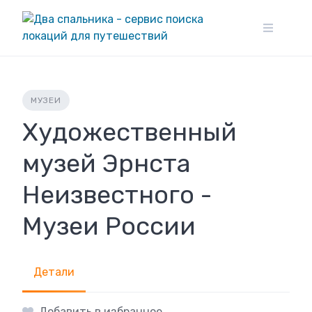
Skip
to
content
МУЗЕИ
Художественный
музей Эрнста
Неизвестного -
Музеи России
Детали
Добавить в избранное