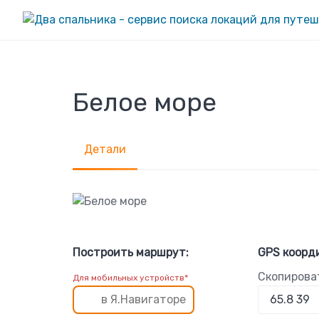
Skip
to
content
Белое море
Детали
Построить маршрут:
GPS коорд
Скопирова
Для мобильных устройств*
в Я.Навигаторе