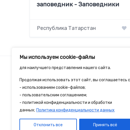
заповедник - Заповедники
Республика Татарстан
Мы используем cookie-файлы
для наилучшего представления нашего сайта.
Продолжая использовать этот сайт, вы соглашаетесь с
2spalnika.ru — это удобная информационна
- использованием cookie-файлов;
- пользовательским соглашением;
путешественников и туристов где собран
- политикой конфиденциальности и обработки
достопримечательности и туристические 
данных;
Политика конфиденциальности данных
Отклонить все
Принять всё