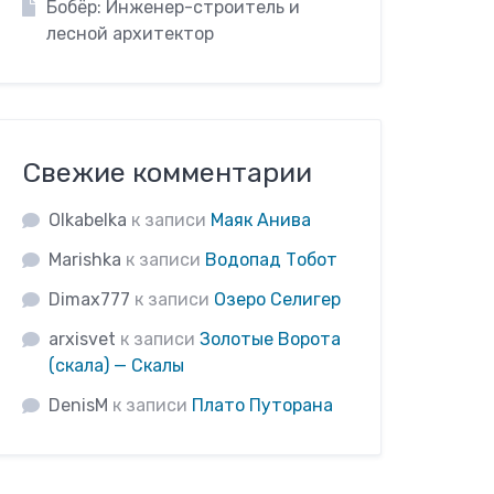
Бобёр: Инженер-строитель и
лесной архитектор
Свежие комментарии
Olkabelka
к записи
Маяк Анива
Marishka
к записи
Водопад Тобот
Dimax777
к записи
Озеро Селигер
arxisvet
к записи
Золотые Ворота
(скала) — Скалы
DenisM
к записи
Плато Путорана